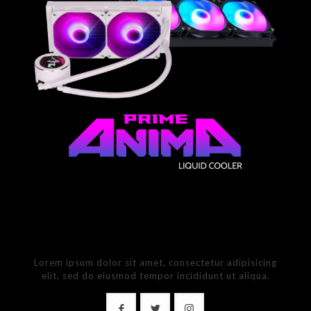
Our social funpages
Lorem ipsum dolor sit amet, consectetur adipisicing
elit, sed do eiusmod tempor incididunt ut aliqua.