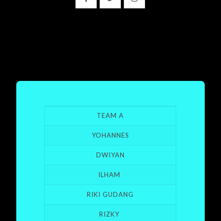
TEAM A
YOHANNES
DWIYAN
ILHAM
RIKI GUDANG
RIZKY