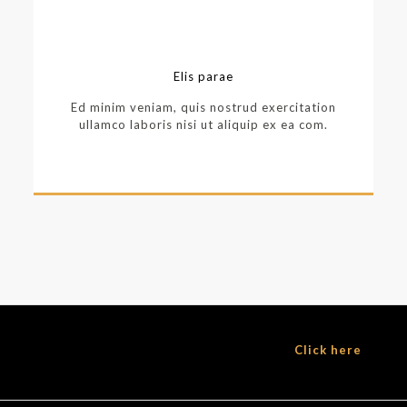
Elis parae
Ed minim veniam, quis nostrud exercitation
ullamco laboris nisi ut aliquip ex ea com.
Lorem ipsum dolor sit amet consectetur
Click here